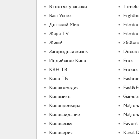
В гостях у сказки
Timele
Ваш Успех
Fightb
Детский Мир
Filmbo
Жара TV
Filmbo
Живи!
360tun
Загородная жизнь
Docub
Индийское Кино
Erox
КВН ТВ
Eroxxx
Кино ТВ
Fashio
Кинокомедия
Fast&F
Киномикс
Gamet
Кинопремьера
Națion
Киносвидание
Națion
Киносемья
Favori
Киносерия
Kanal 