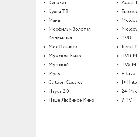
Кинохит
Acasă 
Кухня ТВ
Eurone
Мама
Moldov
Мосфильм.Золотая
Moldov
Коллекция
TV8
Моя Планета
Jurnal 
Мужское Кино
TVR M
Мужской
TV5 M
Мульт
R Live
Cartoon Classics
1+1 Inte
Наука 2.0
24 Mix
Наше Любимое Кино
7 TV