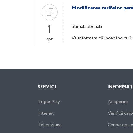
Modificarea tarifelor pen
1
Stimati abonati
Vă informăm că începând cu 1 ap
apr
SERVICI
INFORMAȚ
Triple Play
Acoperire
Internet
Verifică disp
Televiziune
Cerere de c