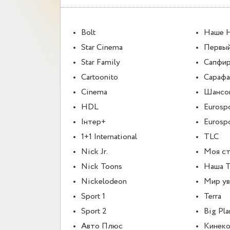
Bolt
Наше 
Star Cinema
Первый
Star Family
Сапфи
Cartoonito
Сарафа
Cinema
Шансо
HDL
Eurospo
Iнтер+
Eurospo
1+1 International
TLC
Nick Jr.
Моя ст
Nick Toons
Наша Т
Nickelodeon
Мир ув
Sport 1
Terra
Sport 2
Big Pla
Авто Плюс
Кинек