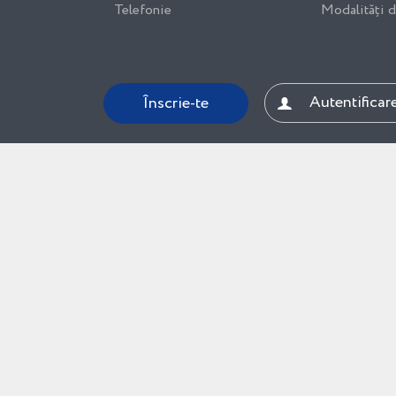
Telefonie
Modalități d
Autentificare
Înscrie-te